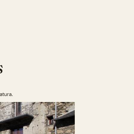
s
atura.