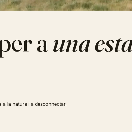
 per a
una est
 a la natura i a desconnectar.