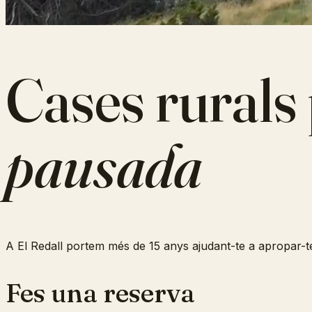
Cases rurals
pausada
A El Redall portem més de 15 anys ajudant-te a apropar-te
Fes una reserva