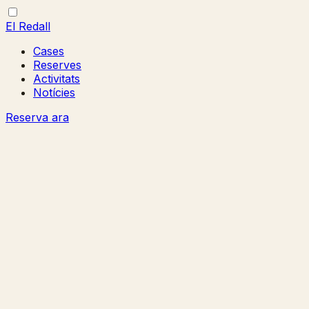
El Redall
Cases
Reserves
Activitats
Notícies
Reserva ara
Obrir/tancar
Tancar
menú
menú